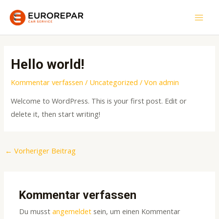
Zum
Inhalt
MAI
springen
MEN
Hello world!
Kommentar verfassen
/
Uncategorized
/ Von
admin
Welcome to WordPress. This is your first post. Edit or
delete it, then start writing!
Post
←
Vorheriger Beitrag
navigation
Kommentar verfassen
Du musst
angemeldet
sein, um einen Kommentar