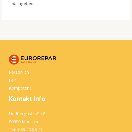
abzugeben.
Persönlich
Fair
Kompetent
Kontakt Info
Lindberghstraße 8
80939 München
Tel.: 089 40 86 41